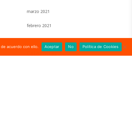
marzo 2021
febrero 2021
 de acuerdo con ello.
Aceptar
No
Política de Cookies
Categorías
Actualidad
En los medios
Notas de prensa
Meta