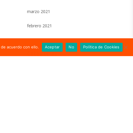
marzo 2021
febrero 2021
 de acuerdo con ello.
Aceptar
No
Política de Cookies
Categorías
Actualidad
En los medios
Notas de prensa
Meta