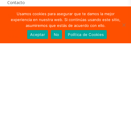
Contacto
Usamos cookies para asegurar que te damos la mejor
Noticias
experiencia en nuestra web. Si continúas usando este sitio,
asumiremos que estás de acuerdo con ello.
Actividades en curso
Aceptar
No
Política de Cookies
Notas de prensa
Medios de comunicación
Contacto de prensa
Contacto
912 750 555
fundacion@vivofacil.com
Calle Miguel Yuste 23, 2º piso. Madrid
Otros portales