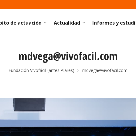
ito de actuación
Actualidad
Informes y estudi
mdvega@vivofacil.com
Fundación Vivofácil (antes Alares)
mdvega@vivofacil.com
>