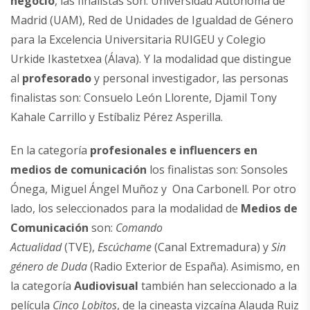
negocio
, las finalistas son: Universidad Autónoma de
Madrid (UAM), Red de Unidades de Igualdad de Género
para la Excelencia Universitaria RUIGEU y Colegio
Urkide Ikastetxea (Álava). Y la modalidad que distingue
al
profesorado
y personal investigador, las personas
finalistas son: Consuelo León Llorente, Djamil Tony
Kahale Carrillo y Estíbaliz Pérez Asperilla.
En la categoría
profesionales e influencers en
medios de comunicación
los finalistas son: Sonsoles
Ónega, Miguel Ángel Muñoz y Ona Carbonell. Por otro
lado, los seleccionados para la modalidad de
Medios de
Comunicación
son:
Comando
Actualidad
(TVE),
Escúchame
(Canal Extremadura) y
Sin
género de Duda
(Radio Exterior de España). Asimismo, en
la categoría
Audiovisual
también han seleccionado a la
película
Cinco Lobitos
, de la cineasta vizcaína Alauda Ruiz