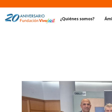
¿Quiénes somos?
Ámb